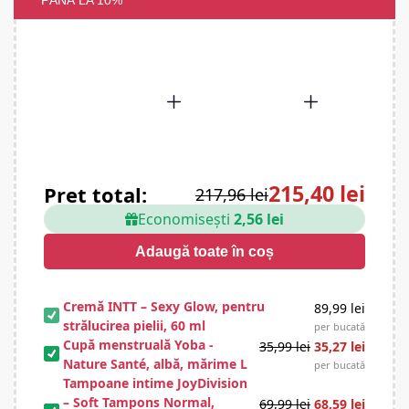
PÂNĂ LA 10%
215,40 lei
Preț total:
217,96 lei
Economisești
2,56 lei
Adaugă toate în coș
Cremă INTT – Sexy Glow, pentru
89,99
lei
strălucirea pielii, 60 ml
per bucată
Cupă menstruală Yoba -
35,99
lei
35,27
lei
Nature Santé, albă, mărime L
per bucată
Tampoane intime JoyDivision
– Soft Tampons Normal,
69,99
lei
68,59
lei