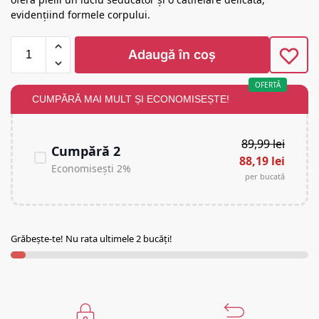
evidențiind formele corpului.
Adaugă în coș
OFERTĂ
CUMPĂRĂ MAI MULT ȘI ECONOMISEȘTE!
89,99
lei
Cumpără 2
88,19
lei
Economisești 2%
per bucată
Grăbește-te! Nu rata ultimele 2 bucăți!