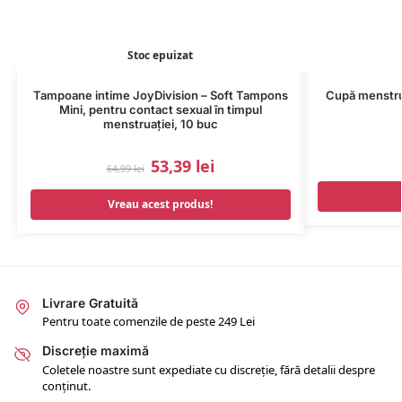
Stoc epuizat
Tampoane intime JoyDivision – Soft Tampons
Cupă menstrua
Mini, pentru contact sexual în timpul
menstruației, 10 buc
53,39
lei
64,99
lei
Vreau acest produs!
Livrare Gratuită
Pentru toate comenzile de peste 249 Lei
Discreție maximă
Coletele noastre sunt expediate cu discreție, fără detalii despre
conținut.