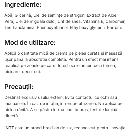
Ingrediente:
Apă, Glicerină, Ulei de semințe de struguri, Extract de Aloe
Vera, Ulei de migdale dulci, Unt de shea, Vitamina E, Carbomer,
Triethanolamină, Phenoxyethanol, Ethylhexylglycerin, Parfum.
Mod de utilizare:
Aplică o cantitate mică de cremă pe pielea curată și masează
ușor până la absorbție completă. Pentru un efect mai intens,
reaplică pe zonele pe care dorești să le accentuezi (umeri,
picioare, decolteu).
Precauții:
Destinat exclusiv uzului extern. Evită contactul cu ochii sau
mucoasele. În caz de iritație, întrerupe utilizarea. Nu aplica pe
pielea rănită. A se păstra într-un loc răcoros, ferit de lumină
directă.
INTT
este un brand brazilian de lux, recunoscut pentru inovația