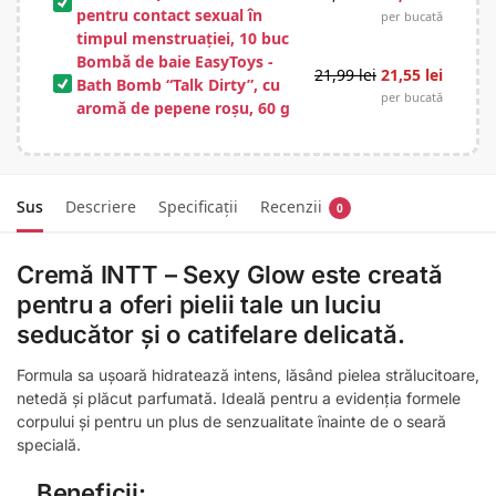
pentru contact sexual în
per bucată
timpul menstruației, 10 buc
Bombă de baie EasyToys -
21,99
lei
21,55
lei
Bath Bomb “Talk Dirty”, cu
per bucată
aromă de pepene roșu, 60 g
Sus
Descriere
Specificații
Recenzii
0
Cremă INTT – Sexy Glow este creată
pentru a oferi pielii tale un luciu
seducător și o catifelare delicată.
Formula sa ușoară hidratează intens, lăsând pielea strălucitoare,
netedă și plăcut parfumată. Ideală pentru a evidenția formele
corpului și pentru un plus de senzualitate înainte de o seară
specială.
Beneficii: