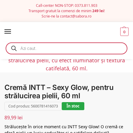
Call-center NON-STOP: 0373.811.903
Transport gratuit la comenzi de minim
249 lei
!
Scrie-ne la
contact@sabora.ro
0
Cremă INTT – Sexy Glow, pentru
strălucirea pielii, 60 ml
Cod produs: 5600781416073
În stoc
89,99
lei
Strălucește în orice moment cu INTT Sexy Glow! O cremă ce
oferă pielii un luciu seducător și o catifelare delicată,