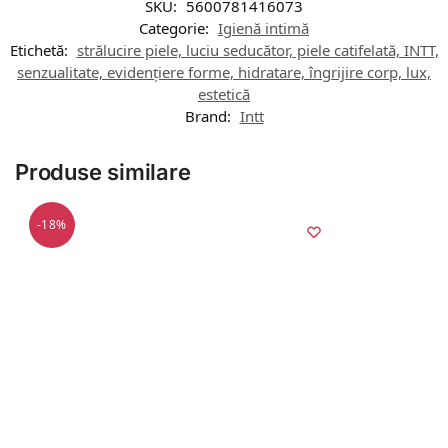
SKU:
5600781416073
Categorie:
Igienă intimă
Etichetă:
strălucire piele, luciu seducător, piele catifelată, INTT,
senzualitate, evidențiere forme, hidratare, îngrijire corp, lux,
estetică
Brand:
Intt
Produse similare
-18%