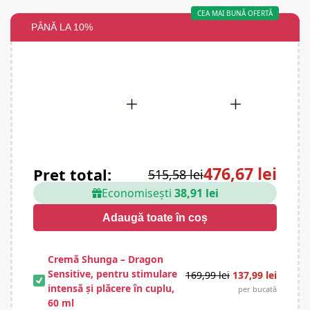
CEA MAI BUNĂ OFERTĂ
PÂNĂ LA 10%
476,67 lei
Preț total:
515,58 lei
Economisești
38,91 lei
Adaugă toate în coș
Cremă Shunga – Dragon
Sensitive, pentru stimulare
169,99
lei
137,99
lei
intensă și plăcere în cuplu,
per bucată
60 ml