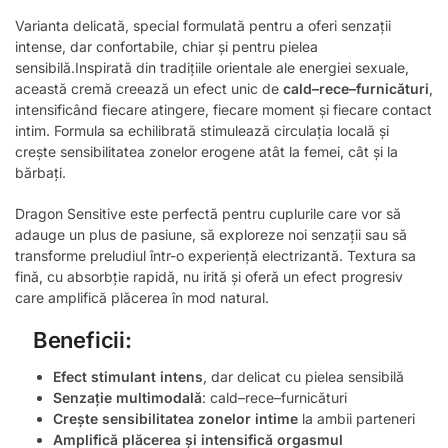
Varianta delicată, special formulată pentru a oferi senzații
intense, dar confortabile, chiar și pentru pielea
sensibilă.Inspirată din tradițiile orientale ale energiei sexuale,
această cremă creează un efect unic de
cald–rece–furnicături
,
intensificând fiecare atingere, fiecare moment și fiecare contact
intim. Formula sa echilibrată stimulează circulația locală și
crește sensibilitatea zonelor erogene atât la femei, cât și la
bărbați.
Dragon Sensitive este perfectă pentru cuplurile care vor să
adauge un plus de pasiune, să exploreze noi senzații sau să
transforme preludiul într-o experiență electrizantă. Textura sa
fină, cu absorbție rapidă, nu irită și oferă un efect progresiv
care amplifică plăcerea în mod natural.
Beneficii:
Efect stimulant intens
, dar delicat cu pielea sensibilă
Senzație multimodală
: cald–rece–furnicături
Crește sensibilitatea zonelor intime
la ambii parteneri
Amplifică plăcerea și intensifică orgasmul