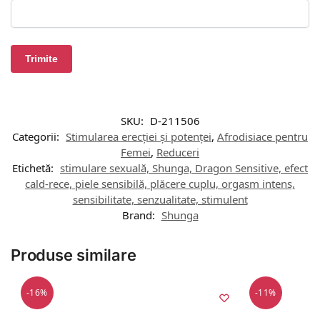
SKU:
D-211506
Categorii:
Stimularea erecției și potenței
,
Afrodisiace pentru
Femei
,
Reduceri
Etichetă:
stimulare sexuală, Shunga, Dragon Sensitive, efect
cald-rece, piele sensibilă, plăcere cuplu, orgasm intens,
sensibilitate, senzualitate, stimulent
Brand:
Shunga
Produse similare
-16%
-11%