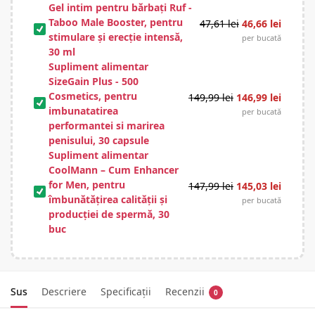
Gel intim pentru bărbați Ruf -
Taboo Male Booster, pentru
47,61
lei
46,66
lei
stimulare și erecție intensă,
per bucată
30 ml
Supliment alimentar
SizeGain Plus - 500
Cosmetics, pentru
149,99
lei
146,99
lei
imbunatatirea
per bucată
performantei si marirea
penisului, 30 capsule
Supliment alimentar
CoolMann – Cum Enhancer
for Men, pentru
147,99
lei
145,03
lei
îmbunătățirea calității și
per bucată
producției de spermă, 30
buc
Sus
Descriere
Specificații
Recenzii
0