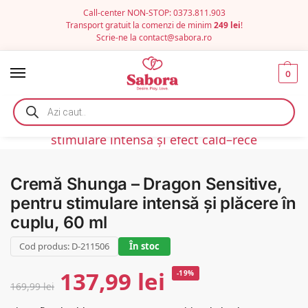
Call-center NON-STOP: 0373.811.903
Transport gratuit la comenzi de minim
249 lei
!
Scrie-ne la
contact@sabora.ro
0
Cremă Shunga – Dragon Sensitive,
pentru stimulare intensă și plăcere în
cuplu, 60 ml
Cod produs: D-211506
În stoc
137,99
lei
-19%
169,99
lei