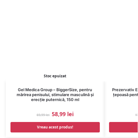
Stoc epuizat
Gel Medica Group – BiggerSize, pentru
Prezervativ E
mărirea penisului, stimulare masculină și
țepoasă pent
erecție puternică, 150 ml
58,99
lei
69,99
lei
1
Vreau acest produs!