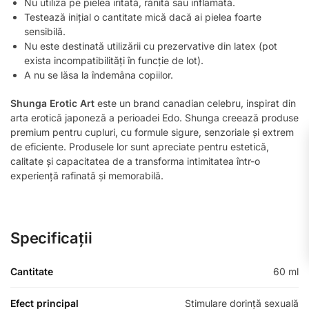
Nu utiliza pe pielea iritată, rănită sau inflamată.
Testează inițial o cantitate mică dacă ai pielea foarte
sensibilă.
Nu este destinată utilizării cu prezervative din latex (pot
exista incompatibilități în funcție de lot).
A nu se lăsa la îndemâna copiilor.
Shunga Erotic Art
este un brand canadian celebru, inspirat din
arta erotică japoneză a perioadei Edo. Shunga creează produse
premium pentru cupluri, cu formule sigure, senzoriale și extrem
de eficiente. Produsele lor sunt apreciate pentru estetică,
calitate și capacitatea de a transforma intimitatea într-o
experiență rafinată și memorabilă.
Specificații
Cantitate
60 ml
Efect principal
Stimulare dorință sexuală