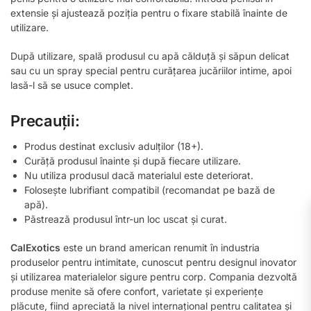
extensie și ajustează poziția pentru o fixare stabilă înainte de
utilizare.
După utilizare, spală produsul cu apă călduță și săpun delicat
sau cu un spray special pentru curățarea jucăriilor intime, apoi
lasă-l să se usuce complet.
Precauții:
Produs destinat exclusiv adulților (18+).
Curăță produsul înainte și după fiecare utilizare.
Nu utiliza produsul dacă materialul este deteriorat.
Folosește lubrifiant compatibil (recomandat pe bază de
apă).
Păstrează produsul într-un loc uscat și curat.
CalExotics
este un brand american renumit în industria
produselor pentru intimitate, cunoscut pentru designul inovator
și utilizarea materialelor sigure pentru corp. Compania dezvoltă
produse menite să ofere confort, varietate și experiențe
plăcute, fiind apreciată la nivel internațional pentru calitatea și