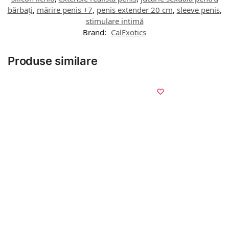
bărbați
,
mărire penis +7
,
penis extender 20 cm
,
sleeve penis
,
stimulare intimă
Brand:
CalExotics
Produse similare