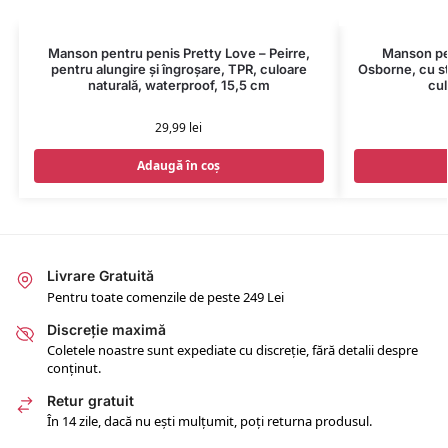
Manson pentru penis Pretty Love – Peirre,
Manson pe
pentru alungire și îngroșare, TPR, culoare
Osborne, cu str
naturală, waterproof, 15,5 cm
cul
29,99
lei
Adaugă în coș
Livrare Gratuită
Pentru toate comenzile de peste 249 Lei
Discreție maximă
Coletele noastre sunt expediate cu discreție, fără detalii despre
conținut.
Retur gratuit
În 14 zile, dacă nu ești mulțumit, poți returna produsul.