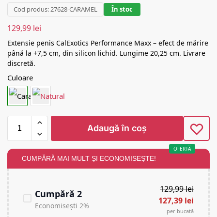
Cod produs: 27628-CARAMEL
În stoc
129,99
lei
Extensie penis CalExotics Performance Maxx – efect de mărire
până la +7,5 cm, din silicon lichid. Lungime 20,25 cm. Livrare
discretă.
Culoare
Adaugă în coș
OFERTĂ
CUMPĂRĂ MAI MULT ȘI ECONOMISEȘTE!
129,99
lei
Cumpără 2
127,39
lei
Economisești 2%
per bucată