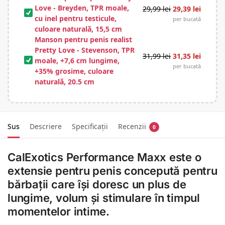
Love - Breyden, TPR moale,
29,99
lei
29,39
lei
cu inel pentru testicule,
per bucată
culoare naturală, 15,5 cm
Manson pentru penis realist
Pretty Love - Stevenson, TPR
31,99
lei
31,35
lei
moale, +7,6 cm lungime,
per bucată
+35% grosime, culoare
naturală, 20.5 cm
Sus
Descriere
Specificații
Recenzii
0
CalExotics Performance Maxx
este o
extensie pentru penis concepută pentru
bărbații care își doresc
un plus de
lungime, volum și stimulare
în timpul
momentelor intime.