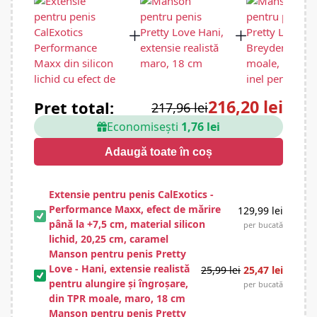
216,20 lei
Preț total:
217,96 lei
Economisești
1,76 lei
Adaugă toate în coș
Extensie pentru penis CalExotics -
Performance Maxx, efect de mărire
129,99
lei
până la +7,5 cm, material silicon
per bucată
lichid, 20,25 cm, caramel
Manson pentru penis Pretty
Love - Hani, extensie realistă
25,99
lei
25,47
lei
pentru alungire și îngroșare,
per bucată
din TPR moale, maro, 18 cm
Manson pentru penis Pretty