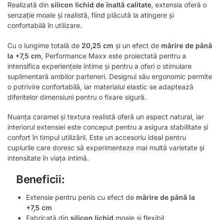
Realizată din
silicon lichid de înaltă calitate
, extensia oferă o
senzație moale și realistă, fiind plăcută la atingere și
confortabilă în utilizare.
Cu o lungime totală de
20,25 cm
și un efect de
mărire de până
la +7,5 cm
, Performance Maxx este proiectată pentru a
intensifica experiențele intime și pentru a oferi o stimulare
suplimentară ambilor parteneri. Designul său ergonomic permite
o potrivire confortabilă, iar materialul elastic se adaptează
diferitelor dimensiuni pentru o fixare sigură.
Nuanța caramel și textura realistă oferă un aspect natural, iar
interiorul extensiei este conceput pentru a asigura stabilitate și
confort în timpul utilizării. Este un accesoriu ideal pentru
cuplurile care doresc să experimenteze mai multă varietate și
intensitate în viața intimă.
Beneficii:
Extensie pentru penis cu efect de
mărire de până la
+7,5 cm
Fabricată din
silicon lichid
moale și flexibil