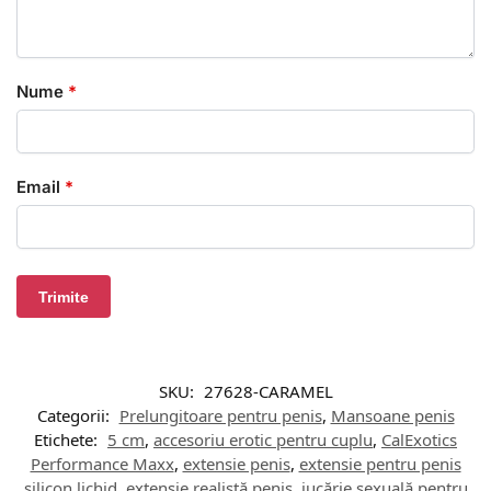
Nume
*
Email
*
SKU:
27628-CARAMEL
Categorii:
Prelungitoare pentru penis
,
Mansoane penis
Etichete:
5 cm
,
accesoriu erotic pentru cuplu
,
CalExotics
Performance Maxx
,
extensie penis
,
extensie pentru penis
silicon lichid
,
extensie realistă penis
,
jucărie sexuală pentru