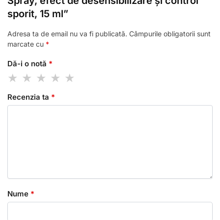
Spray, efect de desensibilizare și control
sporit, 15 ml”
Adresa ta de email nu va fi publicată.
Câmpurile obligatorii sunt
marcate cu
*
Dă-i o notă
*
Recenzia ta
*
Nume
*