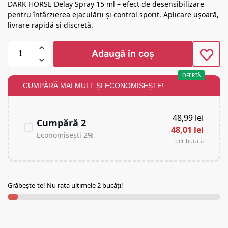
DARK HORSE Delay Spray 15 ml – efect de desensibilizare
pentru întârzierea ejaculării și control sporit. Aplicare ușoară,
livrare rapidă și discretă.
Adaugă în coș
OFERTĂ
CUMPĂRĂ MAI MULT ȘI ECONOMISEȘTE!
48,99
lei
Cumpără 2
48,01
lei
Economisești 2%
per bucată
Grăbește-te! Nu rata ultimele 2 bucăți!