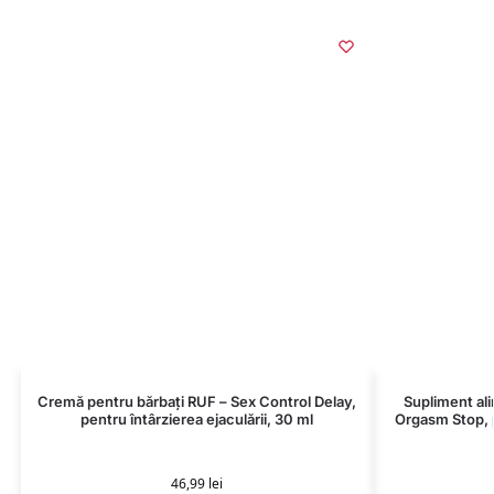
Cremă pentru bărbați RUF – Sex Control Delay,
Supliment al
pentru întârzierea ejaculării, 30 ml
Orgasm Stop, p
46,99
lei