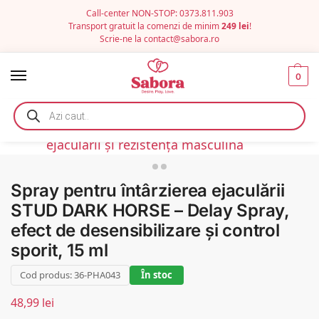
Call-center NON-STOP: 0373.811.903
Transport gratuit la comenzi de minim
249 lei
!
Scrie-ne la
contact@sabora.ro
0
Spray pentru întârzierea ejaculării
STUD DARK HORSE – Delay Spray,
efect de desensibilizare și control
sporit, 15 ml
Cod produs: 36-PHA043
În stoc
48,99
lei