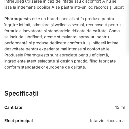
Întrerupeți utilizarea în caz de iritație sau disconfort A nu se
lăsa la îndemâna copiilor A se păstra într-un loc răcoros și uscat
Pharmquests
este un brand specializat în produse pentru
îngrijire intimă, stimulare și wellness sexual, recunoscut pentru
formulele inovatoare și standardele ridicate de calitate. Gama
sa include lubrifianți, creme stimulante, spray-uri pentru
performanță și produse dedicate confortului și plăcerii intime,
dezvoltate pentru experiențe mai intense și confortabile.
Produsele Pharmquests sunt apreciate pentru eficiență,
ingrediente atent selectate și design practic, fiind fabricate
conform standardelor europene de calitate.
Specificații
Cantitate
15 ml
Efect principal
Intarzie ejacularea