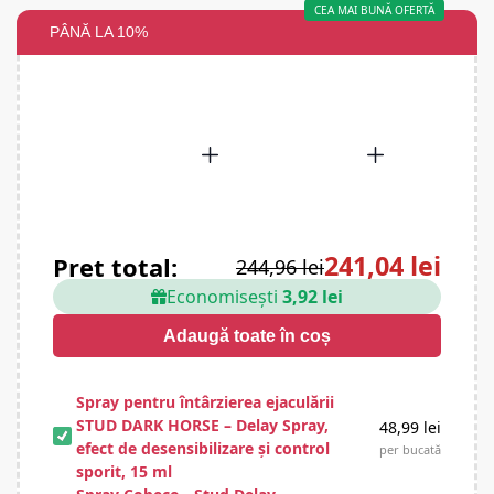
CEA MAI BUNĂ OFERTĂ
PÂNĂ LA 10%
241,04 lei
Preț total:
244,96 lei
Economisești
3,92 lei
Adaugă toate în coș
Spray pentru întârzierea ejaculării
STUD DARK HORSE – Delay Spray,
48,99
lei
efect de desensibilizare și control
per bucată
sporit, 15 ml