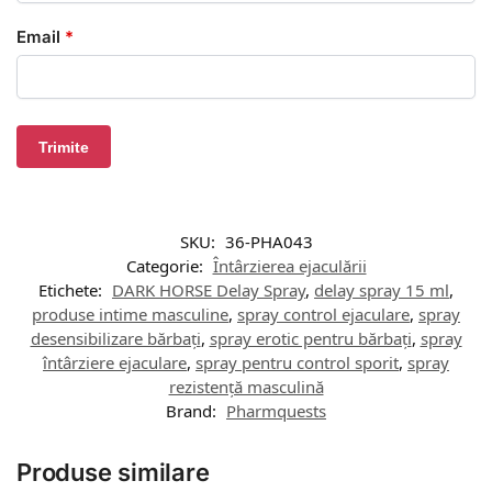
Email
*
SKU:
36-PHA043
Categorie:
Întârzierea ejaculării
Etichete:
DARK HORSE Delay Spray
,
delay spray 15 ml
,
produse intime masculine
,
spray control ejaculare
,
spray
desensibilizare bărbați
,
spray erotic pentru bărbați
,
spray
întârziere ejaculare
,
spray pentru control sporit
,
spray
rezistență masculină
Brand:
Pharmquests
Produse similare