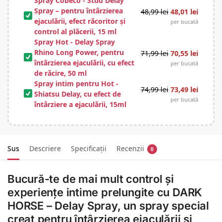
Spray Cobeco - Stud Delay
Spray – pentru întârzierea
48,99
lei
48,01
lei
ejaculării, efect răcoritor și
per bucată
control al plăcerii, 15 ml
Spray Hot - Delay Spray
Rhino Long Power, pentru
71,99
lei
70,55
lei
întârzierea ejaculării, cu efect
per bucată
de răcire, 50 ml
Spray intim pentru Hot -
74,99
lei
73,49
lei
Shiatsu Delay, cu efect de
per bucată
întârziere a ejaculării, 15ml
Sus
Descriere
Specificații
Recenzii
0
Bucură-te de mai mult control și
experiențe intime prelungite cu DARK
HORSE – Delay Spray, un spray special
creat pentru întârzierea ejaculării și