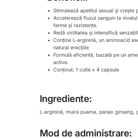
Stimulează apetitul sexual și crește
Accelerează fluxul sanguin la nivelul 
ferme și rezistente.
Redă virilitatea și intensifică senzați
Conține L-arginină, un aminoacid ese
natural erecțiile.
Formulă eficientă, bazată pe un ame
active.
Conținut: 1 cutie x 4 capsule
Ingrediente
:
L-arginină, muira puama, panax ginseng, gin
Mod de administrare
: