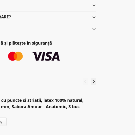
RARE?
 și plătește în siguranță
P
C
cu puncte si striatii, latex 100% natural,
 mm, Sabora Amour - Anatomic, 3 buc
22
oș