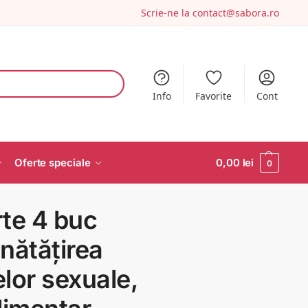
Scrie-ne la
contact@sabora.ro
Info
Favorite
Cont
Oferte speciale
0,00
lei
0
te 4 buc
nătățirea
lor sexuale,