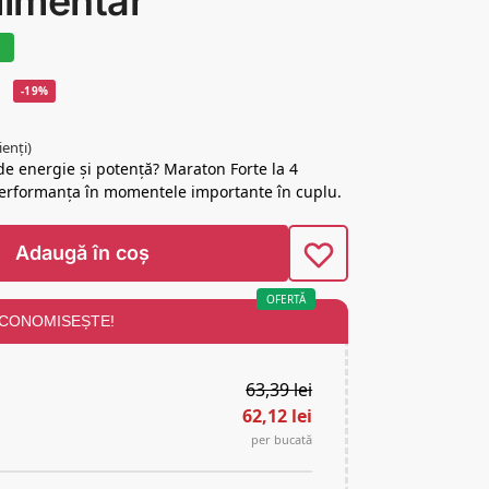
limentar
i
-19%
ienți)
de energie și potență? Maraton Forte la 4
i performanța în momentele importante în cuplu.
Adaugă în coș
OFERTĂ
ECONOMISEȘTE!
63,39
lei
62,12
lei
per bucată