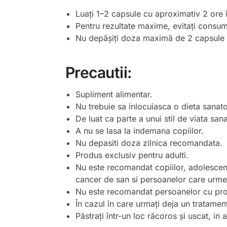
Luați 1–2 capsule cu aproximativ 2 ore î
Pentru rezultate maxime, evitați consum
Nu depășiți doza maximă de 2 capsule 
Precautii
:
Supliment alimentar.
Nu trebuie sa inlocuiasca o dieta sanatoa
De luat ca parte a unui stil de viata san
A nu se lasa la indemana copiilor.
Nu depasiti doza zilnica recomandata.
Produs exclusiv pentru adulti.
Nu este recomandat copiilor, adolescent
cancer de san si persoanelor care urmeaz
Nu este recomandat persoanelor cu prob
În cazul în care urmați deja un tratame
Păstrați într-un loc răcoros și uscat, in 