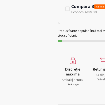
Cumpără 3
Cel mai
Economisești 3%
Produs foarte popular! Încă mai 
stoc suficient.
Discreție
Retur g
maximă
14 zile
între
Ambalaj neutru,
fără logo