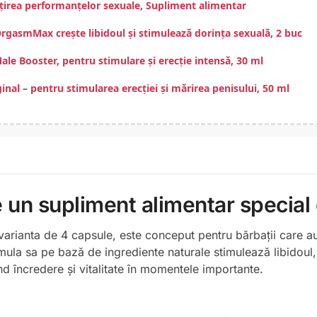
irea performanțelor sexuale, Supliment alimentar
gasmMax crește libidoul și stimulează dorința sexuală, 2 buc
ale Booster, pentru stimulare și erecție intensă, 30 ml
inal – pentru stimularea erecției și mărirea penisului, 50 ml
e un
supliment alimentar special 
arianta de 4 capsule, este conceput pentru bărbații care a
mula sa pe bază de ingrediente naturale stimulează libidoul,
nd încredere și vitalitate în momentele importante.