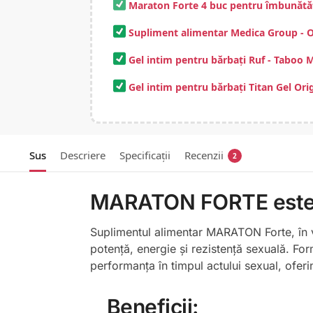
Maraton Forte 4 buc pentru îmbunătăț
Supliment alimentar Medica Group - Or
Gel intim pentru bărbați Ruf - Taboo M
Gel intim pentru bărbați Titan Gel Orig
Sus
Descriere
Specificații
Recenzii
2
MARATON FORTE
est
Suplimentul alimentar MARATON Forte, în v
potență, energie și rezistență sexuală. For
performanța în timpul actului sexual, oferi
Beneficii: