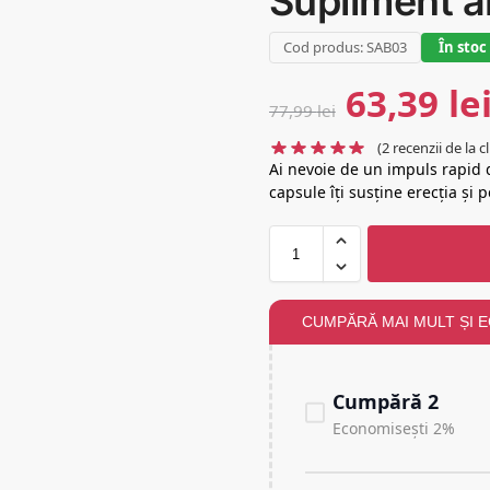
Supliment a
Cod produs: SAB03
În stoc
63,39
le
77,99
lei
(
2
recenzii de la cl
Ai nevoie de un impuls rapid 
capsule îți susține erecția ș
CUMPĂRĂ MAI MULT ȘI 
Cumpără 2
Economisești 2%