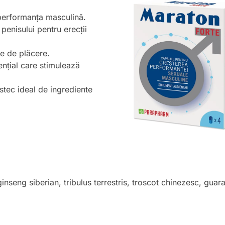
 performanța masculină.
penisului pentru erecții
ile de plăcere.
nțial care stimulează
stec ideal de ingrediente
seng siberian, tribulus terrestris, troscot chinezesc, guaran