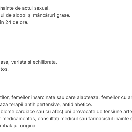
nainte de actul sexual.
ul de alcool și mâncăruri grase.
în 24 de ore.
sa, variata si echilibrata.
atos.
ilor, femeilor insarcinate sau care alapteaza, femeilor cu 
a terapii antihipertensive, antidiabetice.
leme cardiace sau cu afecțiuni provocate de tensiune arter
nt medicamentos, consultați medicul sau farmacistul înainte
ambalajul original.