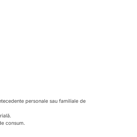
antecedente personale sau familiale de
ială.
 de consum.