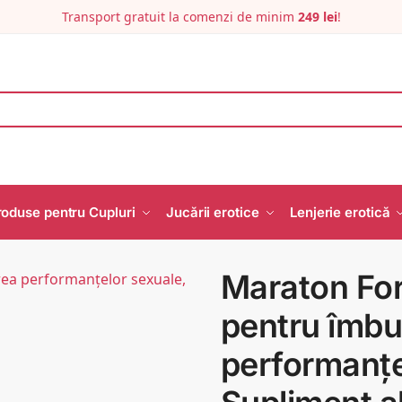
Transport gratuit la comenzi de minim
249 lei
!
roduse pentru Cupluri
Jucării erotice
Lenjerie erotică
Maraton For
pentru îmbu
performanțe