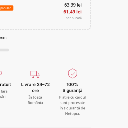
63,39
lei
 popular
61,49
lei
per bucată
avem
ratuit
Livrare 24–72
100%
ore
Siguranță
, fără
bări
În toată
Plățile cu cardul
România
sunt procesate
în siguranță de
Netopia.