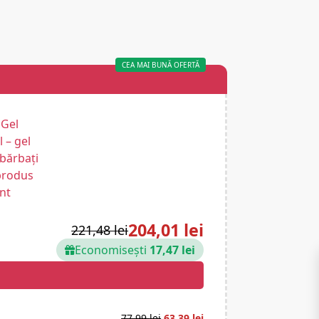
CEA MAI BUNĂ OFERTĂ
204,01 lei
221,48 lei
Economisești
17,47 lei
77,99
lei
63,39
lei