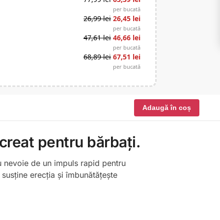
per bucată
26,99
lei
26,45
lei
per bucată
47,61
lei
46,66
lei
per bucată
68,89
lei
67,51
lei
per bucată
Adaugă în coș
creat pentru bărbați
.
u nevoie de un impuls rapid pentru
 susține erecția și îmbunătățește